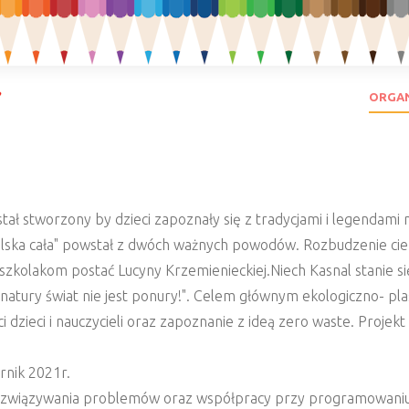
ORGAN
tał stworzony by dzieci zapoznały się z tradycjami i legendami 
olska cała" powstał z dwóch ważnych powodów. Rozbudzenie ciek
dszkolakom postać Lucyny Krzemienieckiej.Niech Kasnal stanie si
natury świat nie jest ponury!". Celem głównym ekologiczno- pl
dzieci i nauczycieli oraz zapoznanie z ideą zero waste. Projekt
rnik 2021r.
ozwiązywania problemów oraz współpracy przy programowaniu, a